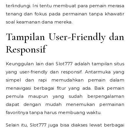
terlindungi. Ini tentu membuat para pemain merasa
tenang dan fokus pada permainan tanpa khawatir
soal keamanan dana mereka.
Tampilan User-Friendly dan
Responsif
Keunggulan lain dari Slot777 adalah tampilan situs
yang user-friendly dan responsif. Antarmuka yang
simpel dan rapi memudahkan pemain dalam
menavigasi berbagai fitur yang ada. Baik pemain
pemula maupun yang sudah berpengalaman
dapat dengan mudah menemukan permainan
favoritnya tanpa harus membuang waktu.
Selain itu, Slot777 juga bisa diakses lewat berbagai