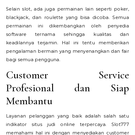
Selain slot, ada juga permainan lain seperti poker,
blackjack, dan roulette yang bisa dicoba. Semua
permainan ini dikembangkan oleh penyedia
software ternama sehingga kualitas dan
keadilannya terjamin. Hal ini tentu memberikan
pengalaman bermain yang menyenangkan dan fair
bagi semua pengguna.
Customer Service
Profesional dan Siap
Membantu
Layanan pelanggan yang baik adalah salah satu
indikator situs judi online terpercaya. Slot777
memahami hal ini dengan menyediakan customer