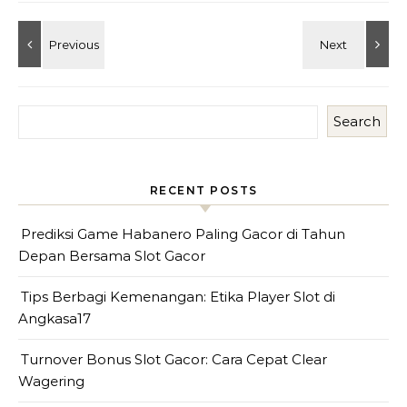
Search
RECENT POSTS
Prediksi Game Habanero Paling Gacor di Tahun
Depan Bersama Slot Gacor
Tips Berbagi Kemenangan: Etika Player Slot di
Angkasa17
Turnover Bonus Slot Gacor: Cara Cepat Clear
Wagering