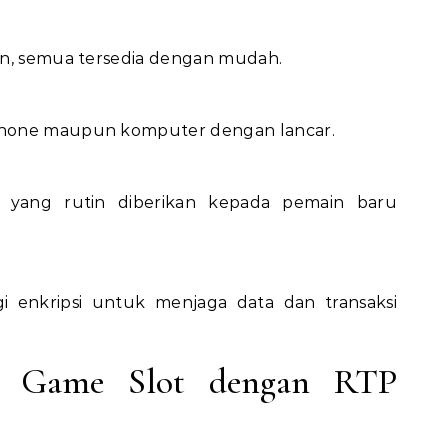
ern, semua tersedia dengan mudah.
tphone maupun komputer dengan lancar.
 yang rutin diberikan kepada pemain baru
 enkripsi untuk menjaga data dan transaksi
i Game Slot dengan RTP