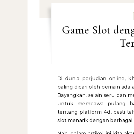
Game Slot den
Ter
Di dunia perjudian online, k
paling dicari oleh pemain ada
Bayangkan, selain seru dan 
untuk membawa pulang ha
tentang platform
4d
, pasti t
slot menarik dengan berbagai
Nah, dalam artikel ini kita 