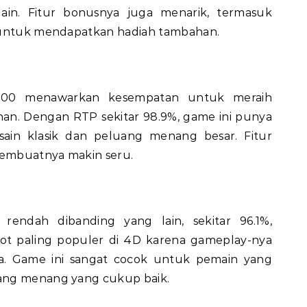
lain. Fitur bonusnya juga menarik, termasuk
e untuk mendapatkan hadiah tambahan.
6000 menawarkan kesempatan untuk meraih
han. Dengan RTP sekitar 98.9%, game ini punya
sain klasik dan peluang menang besar. Fitur
 membuatnya makin seru.
 rendah dibanding yang lain, sekitar 96.1%,
slot paling populer di 4D karena gameplay-nya
. Game ini sangat cocok untuk pemain yang
ang menang yang cukup baik.