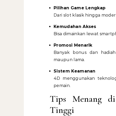
Pilihan Game Lengkap
Dari slot klasik hingga mod
Kemudahan Akses
Bisa dimainkan lewat smar
Promosi Menarik
Banyak bonus dan hadiah
maupun lama.
Sistem Keamanan
4D menggunakan teknologi
pemain.
Tips Menang d
Tinggi