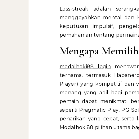
Loss-streak adalah serang
menggoyahkan mental dan k
keputusan impulsif, penge
pemahaman tentang permaina
Mengapa Memilih
modalhoki88 login
menawark
ternama, termasuk Habanero
Player) yang kompetitif dan v
menang yang adil bagi pema
pemain dapat menikmati ber
seperti Pragmatic Play, PG So
penarikan yang cepat, serta 
Modalhoki88 pilihan utama ba