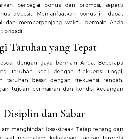
rkan berbagai bonus dan promosi, seperti
nus deposit.
Memanfaatkan bonus ini dapat
l dan memperpanjang waktu bermain Anda
 pribadi.
gi Taruhan yang Tepat
 sesuai dengan gaya bermain Anda.
Beberapa
g taruhan kecil dengan frekuensi tinggi,
ih taruhan besar dengan frekuensi rendah.
ngan tujuan permainan dan kondisi keuangan
 Disiplin dan Sabar
alam menghindari loss-streak.
Tetap tenang dan
a saat mengalami kekalahan.
Jangan tergoda