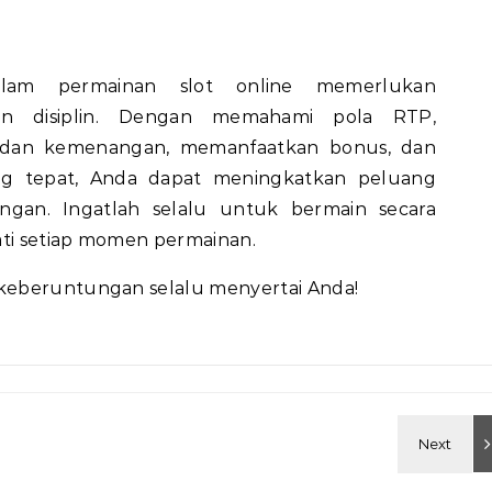
dalam permainan slot online memerlukan
 disiplin.
Dengan memahami pola RTP,
 dan kemenangan, memanfaatkan bonus, dan
ng tepat, Anda dapat meningkatkan peluang
ngan.
Ingatlah selalu untuk bermain secara
ti setiap momen permainan.
keberuntungan selalu menyertai Anda!