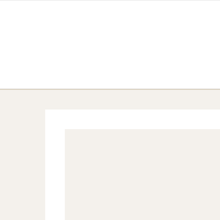
Skip to content