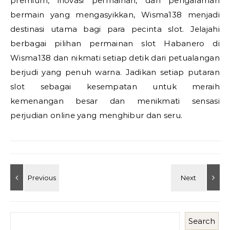
premium, inovasi permainan, dan pengalaman
bermain yang mengasyikkan, Wisma138 menjadi
destinasi utama bagi para pecinta slot. Jelajahi
berbagai pilihan permainan slot Habanero di
Wisma138 dan nikmati setiap detik dari petualangan
berjudi yang penuh warna. Jadikan setiap putaran
slot sebagai kesempatan untuk meraih
kemenangan besar dan menikmati sensasi
perjudian online yang menghibur dan seru.
Search