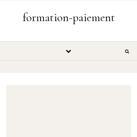
Skip to content
formation-paiement