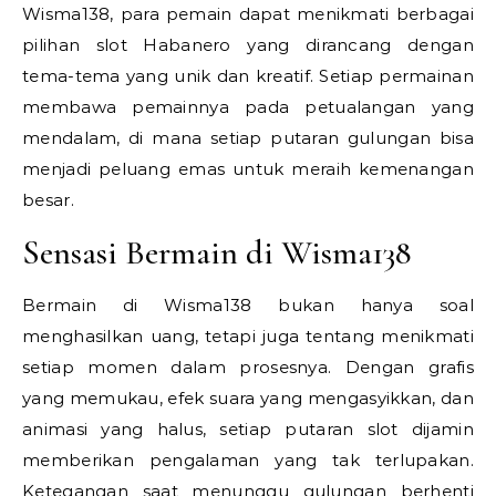
Wisma138, para pemain dapat menikmati berbagai
pilihan slot Habanero yang dirancang dengan
tema-tema yang unik dan kreatif. Setiap permainan
membawa pemainnya pada petualangan yang
mendalam, di mana setiap putaran gulungan bisa
menjadi peluang emas untuk meraih kemenangan
besar.
Sensasi Bermain di Wisma138
Bermain di Wisma138 bukan hanya soal
menghasilkan uang, tetapi juga tentang menikmati
setiap momen dalam prosesnya. Dengan grafis
yang memukau, efek suara yang mengasyikkan, dan
animasi yang halus, setiap putaran slot dijamin
memberikan pengalaman yang tak terlupakan.
Ketegangan saat menunggu gulungan berhenti