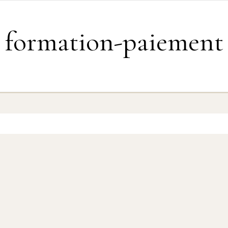
formation-paiement