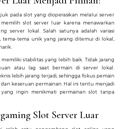
er Luar Menjadi Pilihan?
uk pada slot yang dioperasikan melalui server
n memilih slot server luar karena menawarkan
g server lokal. Salah satunya adalah variasi
 tema-tema unik yang jarang ditemui di lokal,
arik.
 memiliki stabilitas yang lebih baik. Tidak jarang
an atau lag saat bermain di server lokal.
knis lebih jarang terjadi, sehingga fokus pemain
 dan keseruan permainan. Hal ini tentu menjadi
 yang ingin menikmati permainan slot tanpa
gaming Slot Server Luar