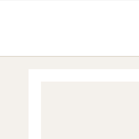
Skip to content