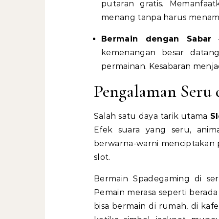
putaran gratis. Memanfaa
menang tanpa harus menam
Bermain dengan Sabar
–
kemenangan besar datang
permainan. Kesabaran menjad
Pengalaman Seru 
Salah satu daya tarik utama
Sl
Efek suara yang seru, anim
berwarna-warni menciptakan 
slot.
Bermain Spadegaming di serv
Pemain merasa seperti berada 
bisa bermain di rumah, di kaf