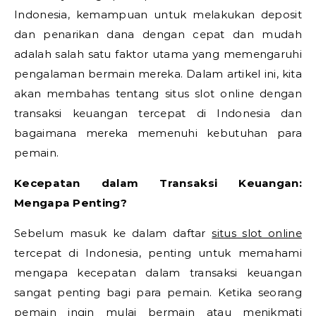
Indonesia, kemampuan untuk melakukan deposit
dan penarikan dana dengan cepat dan mudah
adalah salah satu faktor utama yang memengaruhi
pengalaman bermain mereka. Dalam artikel ini, kita
akan membahas tentang situs slot online dengan
transaksi keuangan tercepat di Indonesia dan
bagaimana mereka memenuhi kebutuhan para
pemain.
Kecepatan dalam Transaksi Keuangan:
Mengapa Penting?
Sebelum masuk ke dalam daftar
situs slot online
tercepat di Indonesia, penting untuk memahami
mengapa kecepatan dalam transaksi keuangan
sangat penting bagi para pemain. Ketika seorang
pemain ingin mulai bermain atau menikmati