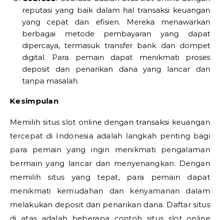
reputasi yang baik dalam hal transaksi keuangan
yang cepat dan efisien. Mereka menawarkan
berbagai metode pembayaran yang dapat
dipercaya, termasuk transfer bank dan dompet
digital. Para pemain dapat menikmati proses
deposit dan penarikan dana yang lancar dan
tanpa masalah.
Kesimpulan
Memilih situs slot online dengan transaksi keuangan
tercepat di Indonesia adalah langkah penting bagi
para pemain yang ingin menikmati pengalaman
bermain yang lancar dan menyenangkan. Dengan
memilih situs yang tepat, para pemain dapat
menikmati kemudahan dan kenyamanan dalam
melakukan deposit dan penarikan dana. Daftar situs
di atas adalah beberapa contoh situs slot online