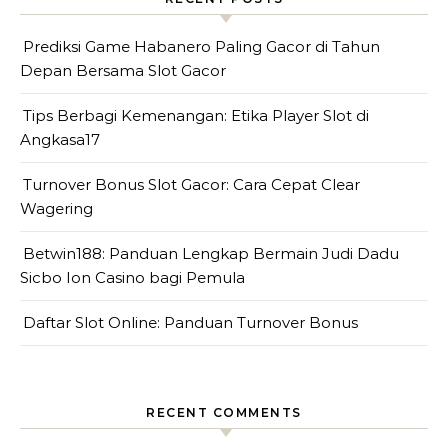
Prediksi Game Habanero Paling Gacor di Tahun
Depan Bersama Slot Gacor
Tips Berbagi Kemenangan: Etika Player Slot di
Angkasa17
Turnover Bonus Slot Gacor: Cara Cepat Clear
Wagering
Betwin188: Panduan Lengkap Bermain Judi Dadu
Sicbo Ion Casino bagi Pemula
Daftar Slot Online: Panduan Turnover Bonus
RECENT COMMENTS