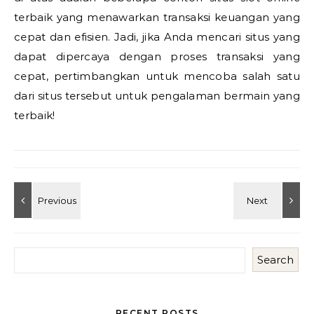
terbaik yang menawarkan transaksi keuangan yang
cepat dan efisien. Jadi, jika Anda mencari situs yang
dapat dipercaya dengan proses transaksi yang
cepat, pertimbangkan untuk mencoba salah satu
dari situs tersebut untuk pengalaman bermain yang
terbaik!
Search
RECENT POSTS