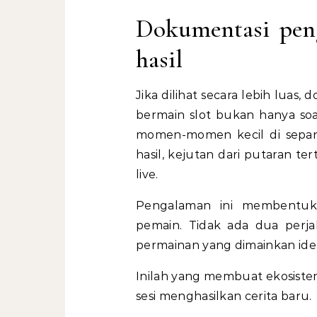
Dokumentasi peng
hasil
Jika dilihat secara lebih lua
bermain slot bukan hanya soa
momen-momen kecil di sepa
hasil, kejutan dari putaran te
live.
Pengalaman ini membentuk 
pemain. Tidak ada dua perja
permainan yang dimainkan iden
Inilah yang membuat ekosistem
sesi menghasilkan cerita baru.