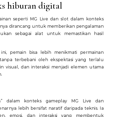
 hiburan digital
inan seperti MG Live dan slot dalam konteks
uanya dirancang untuk memberikan pengalaman
bukan sebagai alat untuk memastikan hasil
ni, pemain bisa lebih menikmati permainan
 tanpa terbebani oleh ekspektasi yang terlalu
in visual, dan interaksi menjadi elemen utama
.
in” dalam konteks gameplay MG Live dan
rnya lebih bersifat naratif daripada teknis. Ia
men, emosi, dan interaksi yang membentuk