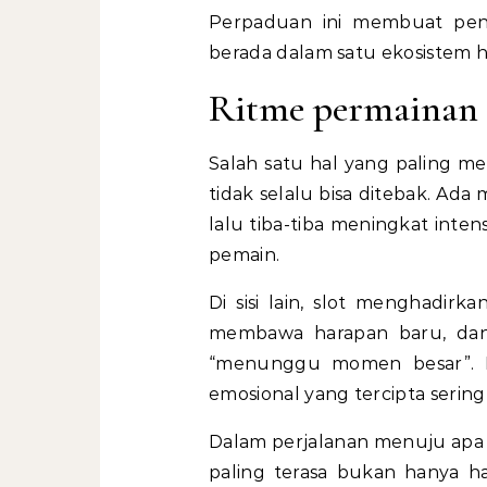
Perpaduan ini membuat penga
berada dalam satu ekosistem h
Ritme permainan 
Salah satu hal yang paling me
tidak selalu bisa ditebak. Ada
lalu tiba-tiba meningkat inten
pemain.
Di sisi lain, slot menghadirk
membawa harapan baru, dan 
“menunggu momen besar”. Me
emosional yang tercipta sering
Dalam perjalanan menuju apa 
paling terasa bukan hanya has