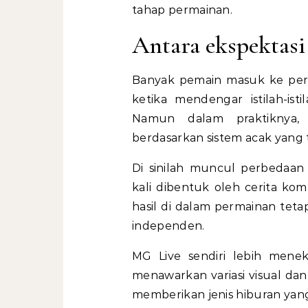
tahap permainan.
Antara ekspektasi
Banyak pemain masuk ke perm
ketika mendengar istilah-ist
Namun dalam praktiknya, p
berdasarkan sistem acak yang ti
Di sinilah muncul perbedaan a
kali dibentuk oleh cerita ko
hasil di dalam permainan teta
independen.
MG Live sendiri lebih menek
menawarkan variasi visual da
memberikan jenis hiburan yang