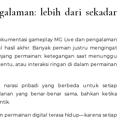
alaman: lebih dari sekadar
s, dokumentasi gameplay MG Live dan pengalaman
l hasil akhir. Banyak pemain justru mengingat
njang permainan: ketegangan saat menunggu
rtentu, atau interaksi ringan di dalam permainan
narasi pribadi yang berbeda untuk setiap
lanan yang benar-benar sama, bahkan ketika
tik.
 permainan digital terasa hidup—karena setiap