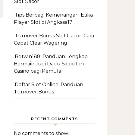
Slot Gacor
Tips Berbagi Kemenangan: Etika
Player Slot di Angkasa17
Turnover Bonus Slot Gacor: Cara
Cepat Clear Wagering
Betwin188: Panduan Lengkap
Bermain Judi Dadu Sicbo Ion
Casino bagi Pemula
Daftar Slot Online: Panduan
Turnover Bonus
RECENT COMMENTS
No comments to show.