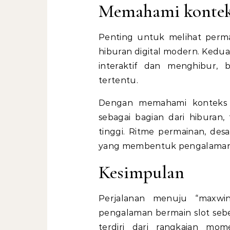
Memahami konteks
Penting untuk melihat perma
hiburan digital modern. Ked
interaktif dan menghibur, 
tertentu.
Dengan memahami konteks i
sebagai bagian dari hiburan,
tinggi. Ritme permainan, desa
yang membentuk pengalaman
Kesimpulan
Perjalanan menuju “maxw
pengalaman bermain slot sebena
terdiri dari rangkaian mo