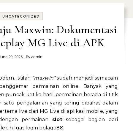
UNCATEGORIZED
uju Maxwin: Dokumentasi
eplay MG Live di APK
June 29, 2026
- By
admin
dern, istilah
“maxwin”
sudah menjadi semacam
 penggemar permainan online. Banyak yang
uncak ketika hasil permainan berada di titik
 satu pengalaman yang sering dibahas dalam
tema live dari MG Live di aplikasi mobile, yang
 dengan permainan
slot
sebagai bagian dari
 lebih luas
login bolago88
.