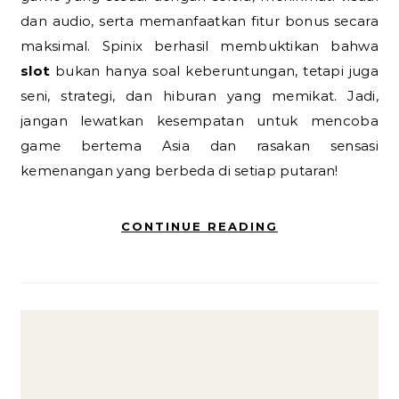
dan audio, serta memanfaatkan fitur bonus secara
maksimal. Spinix berhasil membuktikan bahwa
slot
bukan hanya soal keberuntungan, tetapi juga
seni, strategi, dan hiburan yang memikat. Jadi,
jangan lewatkan kesempatan untuk mencoba
game bertema Asia dan rasakan sensasi
kemenangan yang berbeda di setiap putaran!
CONTINUE READING