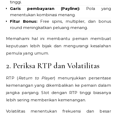
tinggi.
Garis pembayaran (Payline):
Pola yang
menentukan kombinasi menang.
Fitur Bonus:
Free spins, multiplier, dan bonus
round meningkatkan peluang menang.
Memahami hal ini membantu pemain membuat
keputusan lebih bijak dan mengurangi kesalahan
pemula yang umum.
2. Periksa RTP dan Volatilitas
RTP (
Return to Player
) menunjukkan persentase
kemenangan yang dikembalikan ke pemain dalam
jangka panjang. Slot dengan RTP tinggi biasanya
lebih sering memberikan kemenangan.
Volatilitas menentukan frekuensi dan besar