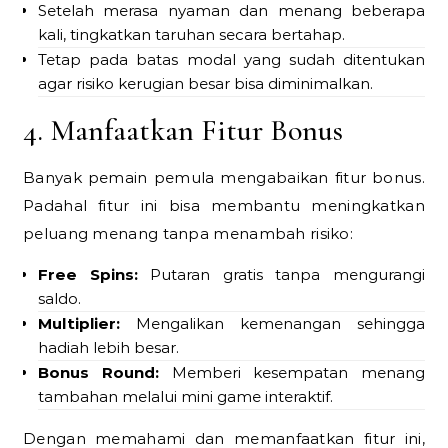
Setelah merasa nyaman dan menang beberapa
kali, tingkatkan taruhan secara bertahap.
Tetap pada batas modal yang sudah ditentukan
agar risiko kerugian besar bisa diminimalkan.
4. Manfaatkan Fitur Bonus
Banyak pemain pemula mengabaikan fitur bonus.
Padahal fitur ini bisa membantu meningkatkan
peluang menang tanpa menambah risiko:
Free Spins:
Putaran gratis tanpa mengurangi
saldo.
Multiplier:
Mengalikan kemenangan sehingga
hadiah lebih besar.
Bonus Round:
Memberi kesempatan menang
tambahan melalui mini game interaktif.
Dengan memahami dan memanfaatkan fitur ini,