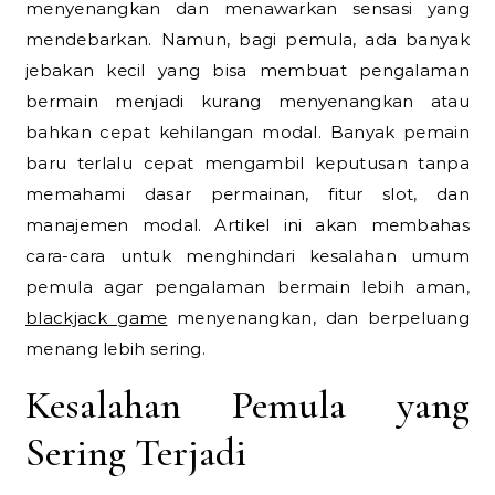
menyenangkan dan menawarkan sensasi yang
mendebarkan. Namun, bagi pemula, ada banyak
jebakan kecil yang bisa membuat pengalaman
bermain menjadi kurang menyenangkan atau
bahkan cepat kehilangan modal. Banyak pemain
baru terlalu cepat mengambil keputusan tanpa
memahami dasar permainan, fitur slot, dan
manajemen modal. Artikel ini akan membahas
cara-cara untuk menghindari kesalahan umum
pemula agar pengalaman bermain lebih aman,
blackjack game
menyenangkan, dan berpeluang
menang lebih sering.
Kesalahan Pemula yang
Sering Terjadi