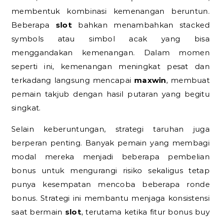
membentuk kombinasi kemenangan beruntun.
Beberapa
slot
bahkan menambahkan stacked
symbols atau simbol acak yang bisa
menggandakan kemenangan. Dalam momen
seperti ini, kemenangan meningkat pesat dan
terkadang langsung mencapai
maxwin
, membuat
pemain takjub dengan hasil putaran yang begitu
singkat.
Selain keberuntungan, strategi taruhan juga
berperan penting. Banyak pemain yang membagi
modal mereka menjadi beberapa pembelian
bonus untuk mengurangi risiko sekaligus tetap
punya kesempatan mencoba beberapa ronde
bonus. Strategi ini membantu menjaga konsistensi
saat bermain
slot
, terutama ketika fitur bonus buy