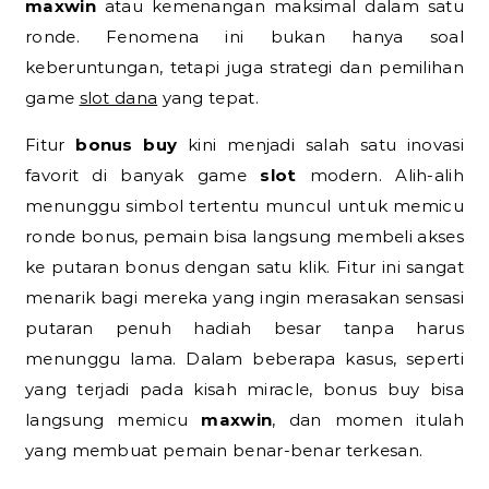
maxwin
atau kemenangan maksimal dalam satu
ronde. Fenomena ini bukan hanya soal
keberuntungan, tetapi juga strategi dan pemilihan
game
slot dana
yang tepat.
Fitur
bonus buy
kini menjadi salah satu inovasi
favorit di banyak game
slot
modern. Alih-alih
menunggu simbol tertentu muncul untuk memicu
ronde bonus, pemain bisa langsung membeli akses
ke putaran bonus dengan satu klik. Fitur ini sangat
menarik bagi mereka yang ingin merasakan sensasi
putaran penuh hadiah besar tanpa harus
menunggu lama. Dalam beberapa kasus, seperti
yang terjadi pada kisah miracle, bonus buy bisa
langsung memicu
maxwin
, dan momen itulah
yang membuat pemain benar-benar terkesan.