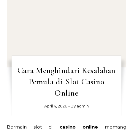
Cara Menghindari Kesalahan
Pemula di Slot Casino
Online
April 4, 2026
- By
admin
Bermain slot di
casino online
memang