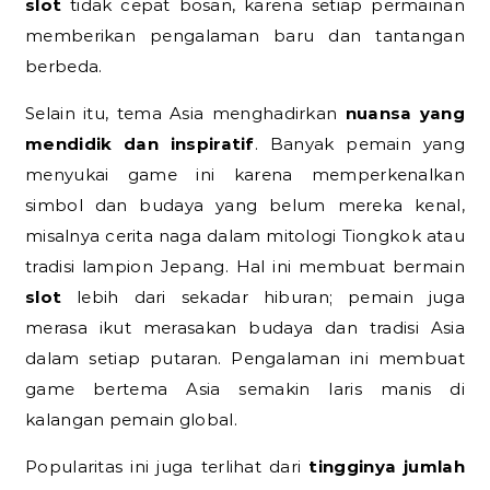
slot
tidak cepat bosan, karena setiap permainan
memberikan pengalaman baru dan tantangan
berbeda.
Selain itu, tema Asia menghadirkan
nuansa yang
mendidik dan inspiratif
. Banyak pemain yang
menyukai game ini karena memperkenalkan
simbol dan budaya yang belum mereka kenal,
misalnya cerita naga dalam mitologi Tiongkok atau
tradisi lampion Jepang. Hal ini membuat bermain
slot
lebih dari sekadar hiburan; pemain juga
merasa ikut merasakan budaya dan tradisi Asia
dalam setiap putaran. Pengalaman ini membuat
game bertema Asia semakin laris manis di
kalangan pemain global.
Popularitas ini juga terlihat dari
tingginya jumlah