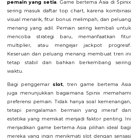
pemain yang setia
. Game bertema Asia di Spinix
sering masuk daftar top chart, karena kombinasi
visual menarik, fitur bonus melimpah, dan peluang
menang yang adil. Pemain sering kembali untuk
mencoba strategi baru, memanfaatkan fitur
multiplier, atau mengejar jackpot progresif.
Keseruan dan peluang menang membuat tren ini
tetap stabil dan bahkan berkembang seiring
waktu.
Bagi penggemar
slot
, tren game bertema Asia
juga menunjukkan bagaimana Spinix memahami
preferensi pemain. Tidak hanya soal kemenangan,
tetapi pengalaman bermain yang imersif dan
estetika yang memikat menjadi faktor penting. Ini
menjadikan game bertema Asia pilihan ideal bagi
mereka yang ingin menikmati slot dengan sensasi