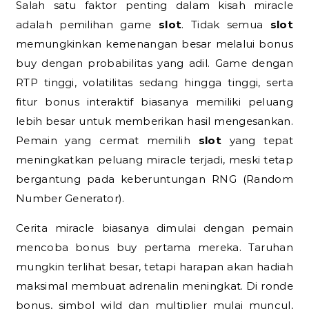
Salah satu faktor penting dalam kisah miracle
adalah pemilihan game
slot
. Tidak semua
slot
memungkinkan kemenangan besar melalui bonus
buy dengan probabilitas yang adil. Game dengan
RTP tinggi, volatilitas sedang hingga tinggi, serta
fitur bonus interaktif biasanya memiliki peluang
lebih besar untuk memberikan hasil mengesankan.
Pemain yang cermat memilih
slot
yang tepat
meningkatkan peluang miracle terjadi, meski tetap
bergantung pada keberuntungan RNG (Random
Number Generator).
Cerita miracle biasanya dimulai dengan pemain
mencoba bonus buy pertama mereka. Taruhan
mungkin terlihat besar, tetapi harapan akan hadiah
maksimal membuat adrenalin meningkat. Di ronde
bonus, simbol wild dan multiplier mulai muncul,