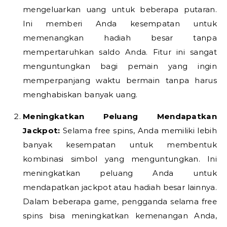
mengeluarkan uang untuk beberapa putaran.
Ini memberi Anda kesempatan untuk
memenangkan hadiah besar tanpa
mempertaruhkan saldo Anda. Fitur ini sangat
menguntungkan bagi pemain yang ingin
memperpanjang waktu bermain tanpa harus
menghabiskan banyak uang.
Meningkatkan Peluang Mendapatkan
Jackpot:
Selama free spins, Anda memiliki lebih
banyak kesempatan untuk membentuk
kombinasi simbol yang menguntungkan. Ini
meningkatkan peluang Anda untuk
mendapatkan jackpot atau hadiah besar lainnya.
Dalam beberapa game, pengganda selama free
spins bisa meningkatkan kemenangan Anda,