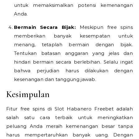
untuk memaksimalkan potensi kemenangan
Anda.
Bermain Secara Bijak:
Meskipun free spins
memberikan banyak kesempatan untuk
menang, tetaplah bermain dengan bijak.
Tentukan batasan anggaran yang jelas dan
hindari bermain secara berlebihan. Selalu ingat
bahwa perjudian harus dilakukan dengan
kesenangan dan tanggung jawab.
Kesimpulan
Fitur free spins di Slot Habanero Freebet adalah
salah satu cara terbaik untuk meningkatkan
peluang Anda meraih kemenangan besar tanpa
harus mempertaruhkan banyak uang. Dengan