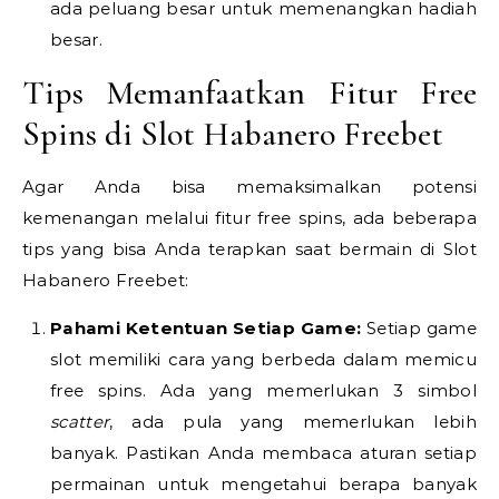
ada peluang besar untuk memenangkan hadiah
besar.
Tips Memanfaatkan Fitur Free
Spins di Slot Habanero Freebet
Agar Anda bisa memaksimalkan potensi
kemenangan melalui fitur free spins, ada beberapa
tips yang bisa Anda terapkan saat bermain di Slot
Habanero Freebet:
Pahami Ketentuan Setiap Game:
Setiap game
slot memiliki cara yang berbeda dalam memicu
free spins. Ada yang memerlukan 3 simbol
scatter
, ada pula yang memerlukan lebih
banyak. Pastikan Anda membaca aturan setiap
permainan untuk mengetahui berapa banyak