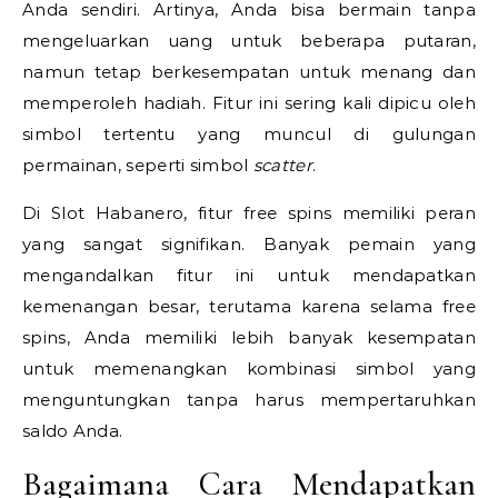
Anda sendiri. Artinya, Anda bisa bermain tanpa
mengeluarkan uang untuk beberapa putaran,
namun tetap berkesempatan untuk menang dan
memperoleh hadiah. Fitur ini sering kali dipicu oleh
simbol tertentu yang muncul di gulungan
permainan, seperti simbol
scatter
.
Di Slot Habanero, fitur free spins memiliki peran
yang sangat signifikan. Banyak pemain yang
mengandalkan fitur ini untuk mendapatkan
kemenangan besar, terutama karena selama free
spins, Anda memiliki lebih banyak kesempatan
untuk memenangkan kombinasi simbol yang
menguntungkan tanpa harus mempertaruhkan
saldo Anda.
Bagaimana Cara Mendapatkan