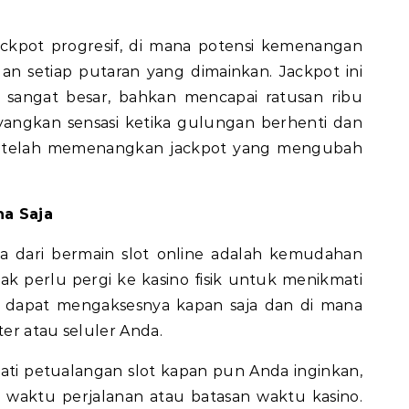
ckpot progresif, di mana potensi kemenangan
an setiap putaran yang dimainkan. Jackpot ini
sangat besar, bahkan mencapai ratusan ribu
yangkan sensasi ketika gulungan berhenti dan
 telah memenangkan jackpot yang mengubah
a Saja
 dari bermain slot online adalah kemudahan
k perlu pergi ke kasino fisik untuk menikmati
a dapat mengaksesnya kapan saja dan di mana
er atau seluler Anda.
ati petualangan slot kapan pun Anda inginkan,
 waktu perjalanan atau batasan waktu kasino.