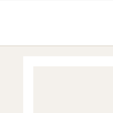
Skip to content