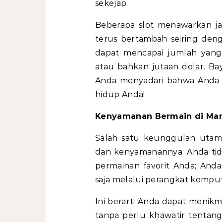
sekejap.
Beberapa slot menawarkan ja
terus bertambah seiring deng
dapat mencapai jumlah yang 
atau bahkan jutaan dolar. Ba
Anda menyadari bahwa Anda
hidup Anda!
Kenyamanan Bermain di Man
Salah satu keunggulan utama
dan kenyamanannya. Anda tida
permainan favorit Anda; And
saja melalui perangkat komput
Ini berarti Anda dapat menikm
tanpa perlu khawatir tentang