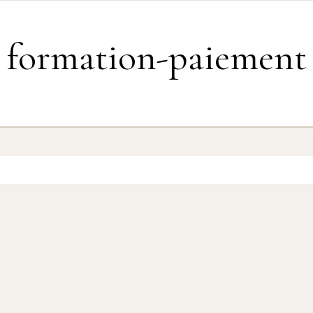
formation-paiement