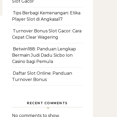
Slot Gacor
Tips Berbagi Kemenangan: Etika
Player Slot di Angkasa17
Turnover Bonus Slot Gacor: Cara
Cepat Clear Wagering
Betwin188: Panduan Lengkap
Bermain Judi Dadu Sicbo Ion
Casino bagi Pemula
Daftar Slot Online: Panduan
Turnover Bonus
RECENT COMMENTS
No comments to show.