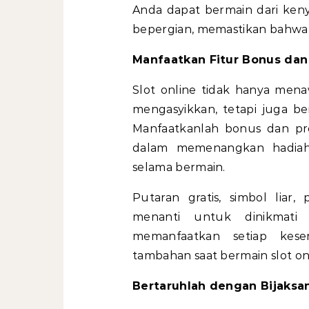
Anda dapat bermain dari ken
bepergian, memastikan bahwa se
Manfaatkan Fitur Bonus dan
Slot online tidak hanya men
mengasyikkan, tetapi juga be
Manfaatkanlah bonus dan pr
dalam memenangkan hadiah
selama bermain.
Putaran gratis, simbol liar,
menanti untuk dinikmati
memanfaatkan setiap kes
tambahan saat bermain slot on
Bertaruhlah dengan Bijaksa