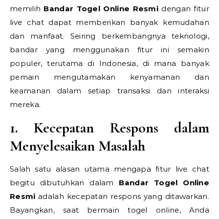
memilih
Bandar Togel Online Resmi
dengan fitur
live chat dapat memberikan banyak kemudahan
dan manfaat. Seiring berkembangnya teknologi,
bandar yang menggunakan fitur ini semakin
populer, terutama di Indonesia, di mana banyak
pemain mengutamakan kenyamanan dan
keamanan dalam setiap transaksi dan interaksi
mereka.
1. Kecepatan Respons dalam
Menyelesaikan Masalah
Salah satu alasan utama mengapa fitur live chat
begitu dibutuhkan dalam
Bandar Togel Online
Resmi
adalah kecepatan respons yang ditawarkan.
Bayangkan, saat bermain togel online, Anda