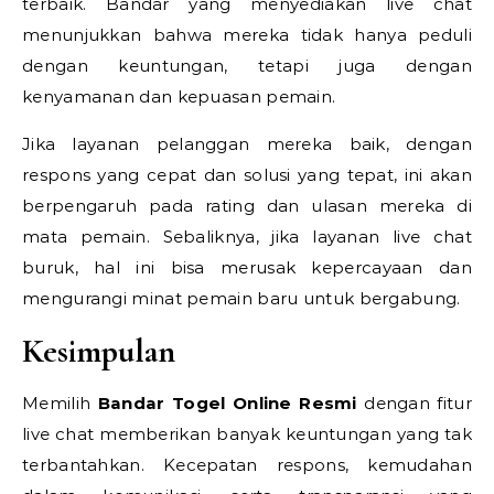
terbaik. Bandar yang menyediakan live chat
menunjukkan bahwa mereka tidak hanya peduli
dengan keuntungan, tetapi juga dengan
kenyamanan dan kepuasan pemain.
Jika layanan pelanggan mereka baik, dengan
respons yang cepat dan solusi yang tepat, ini akan
berpengaruh pada rating dan ulasan mereka di
mata pemain. Sebaliknya, jika layanan live chat
buruk, hal ini bisa merusak kepercayaan dan
mengurangi minat pemain baru untuk bergabung.
Kesimpulan
Memilih
Bandar Togel Online Resmi
dengan fitur
live chat memberikan banyak keuntungan yang tak
terbantahkan. Kecepatan respons, kemudahan