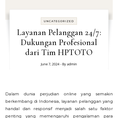
UNCATEGORIZED
Layanan Pelanggan 24/7:
Dukungan Profesional
dari Tim HPTOTO
June 7, 2024
- By
admin
Dalam dunia perjudian online yang semakin
berkembang di Indonesia, layanan pelanggan yang
handal dan responsif menjadi salah satu faktor
penting yang memengaruhi pengalaman para