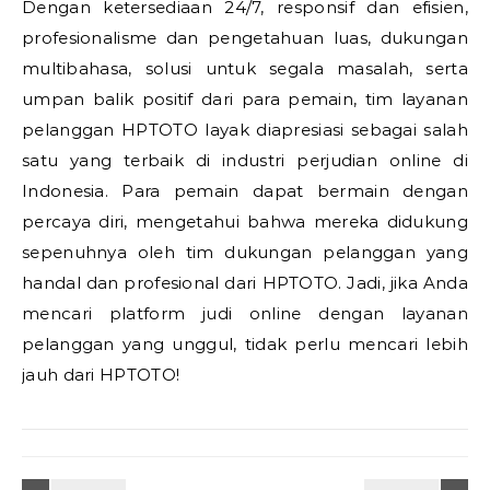
Dengan ketersediaan 24/7, responsif dan efisien,
profesionalisme dan pengetahuan luas, dukungan
multibahasa, solusi untuk segala masalah, serta
umpan balik positif dari para pemain, tim layanan
pelanggan HPTOTO layak diapresiasi sebagai salah
satu yang terbaik di industri perjudian online di
Indonesia. Para pemain dapat bermain dengan
percaya diri, mengetahui bahwa mereka didukung
sepenuhnya oleh tim dukungan pelanggan yang
handal dan profesional dari HPTOTO. Jadi, jika Anda
mencari platform judi online dengan layanan
pelanggan yang unggul, tidak perlu mencari lebih
jauh dari HPTOTO!