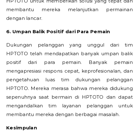
HPTOTO untuk memberikan solusi yang tepat dan
membantu mereka melanjutkan permainan
dengan lancar.
6. Umpan Balik Positif dari Para Pemain
Dukungan pelanggan yang unggul dari tim
HPTOTO telah mendapatkan banyak umpan balik
positif dari para pemain. Banyak pemain
mengapresiasi respons cepat, keprofesionalan, dan
pengetahuan luas tim dukungan pelanggan
HPTOTO. Mereka merasa bahwa mereka didukung
sepenuhnya saat bermain di HPTOTO dan dapat
mengandalkan tim layanan pelanggan untuk
membantu mereka dengan berbagai masalah.
Kesimpulan