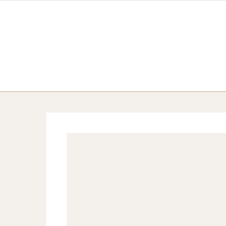
Skip to content