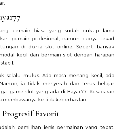
r.
ayar77
eorang pemain biasa yang sudah cukup lama
ukan pemain profesional, namun punya tekad
ngan di dunia slot online. Seperti banyak
 modal kecil dan bermain slot dengan harapan
tabil.
dak selalu mulus. Ada masa menang kecil, ada
Namun, ia tidak menyerah dan terus belajar
gai game slot yang ada di Bayar77. Kesabaran
ya membawanya ke titik keberhasilan.
Progresif Favorit
adalah pemilihan jenis permainan yang tepat.