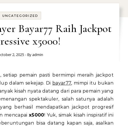
UNCATEGORIZED
ayer Bayar77 Raih Jackpot
ressive x5000!
ctober 2, 2025
- By
admin
, setiap pemain pasti bermimpi meraih jackpot
dup dalam sekejap. Di
bayar77
, mimpi itu bukan
nyak kisah nyata datang dari para pemain yang
menangan spektakuler, salah satunya adalah
 yang berhasil mendapatkan jackpot progresif
an mencapai
x5000
! Yuk, simak kisah inspiratif ini
eruntungan bisa datang kapan saja, asalkan