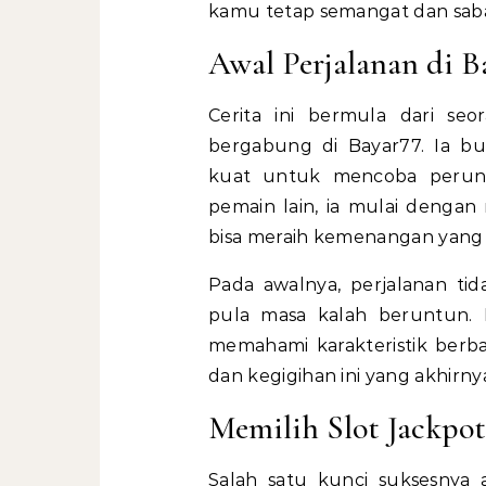
kamu tetap semangat dan saba
Awal Perjalanan di B
Cerita ini bermula dari s
bergabung di Bayar77. Ia b
kuat untuk mencoba peruntu
pemain lain, ia mulai dengan
bisa meraih kemenangan yang s
Pada awalnya, perjalanan ti
pula masa kalah beruntun. 
memahami karakteristik berba
dan kegigihan ini yang akhirn
Memilih Slot Jackpot 
Salah satu kunci suksesnya 