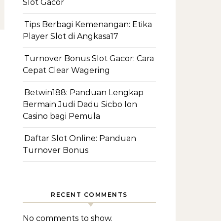
Slot Gacor
Tips Berbagi Kemenangan: Etika
Player Slot di Angkasa17
Turnover Bonus Slot Gacor: Cara
Cepat Clear Wagering
Betwin188: Panduan Lengkap
Bermain Judi Dadu Sicbo Ion
Casino bagi Pemula
Daftar Slot Online: Panduan
Turnover Bonus
RECENT COMMENTS
No comments to show.