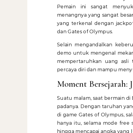
Pemain ini sangat menyuka
menangnya yang sangat besar. 
yang terkenal dengan jackpot 
dan Gates of Olympus.
Selain mengandalkan keberun
demo untuk mengenal mekani
mempertaruhkan uang asli t
percaya diri dan mampu menyu
Moment Bersejarah: J
Suatu malam, saat bermain di
padanya. Dengan taruhan yang r
di game Gates of Olympus, sala
hanya itu, selama mode free 
hingga mencapai angka yang lu