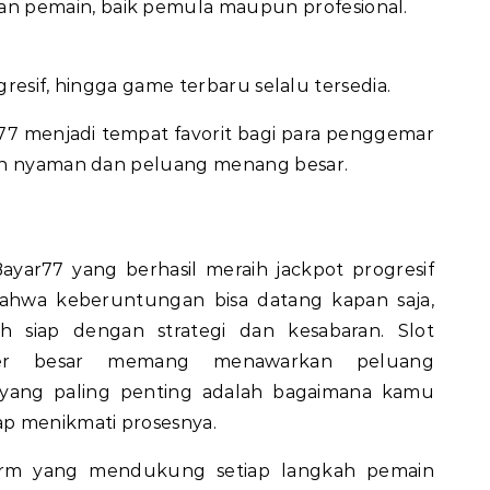
 pemain, baik pemula maupun profesional.
rogresif, hingga game terbaru selalu tersedia.
7 menjadi tempat favorit bagi para penggemar
an nyaman dan peluang menang besar.
ayar77 yang berhasil meraih jackpot progresif
ahwa keberuntungan bisa datang kapan saja,
 siap dengan strategi dan kesabaran. Slot
lier besar memang menawarkan peluang
 yang paling penting adalah bagaimana kamu
p menikmati prosesnya.
form yang mendukung setiap langkah pemain