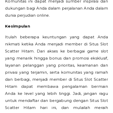
Komunitas ini dapat menjadi sumber inspirasi dan
dukungan bagi Anda dalam perjalanan Anda dalam
dunia perjudian online.
Kesimpulan
Itulah beberapa keuntungan yang dapat Anda
nikmati ketika Anda menjadi member di Situs Slot
Scatter Hitam. Dari akses ke berbagai game slot
yang menarik hingga bonus dan promosi eksklusif,
layanan pelanggan yang prioritas, keamanan dan
privasi yang terjamin, serta komunitas yang ramah
dan berbagi, menjadi member di Situs Slot Scatter
Hitam dapat membawa pengalaman bermain
Anda ke level yang lebih tinggi. Jadi, jangan ragu
untuk mendaftar dan bergabung dengan Situs Slot
Scatter Hitam hari ini, dan mulailah meraih