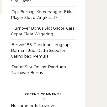
Slot Gacor
Tips Berbagi Kemenangan: Etika
Player Slot di Angkasa17
Turnover Bonus Slot Gacor: Cara
Cepat Clear Wagering
Betwin188: Panduan Lengkap
Bermain Judi Dadu Sicbo Ion
Casino bagi Pemula
Daftar Slot Online: Panduan
Turnover Bonus
RECENT COMMENTS
No comments to show.