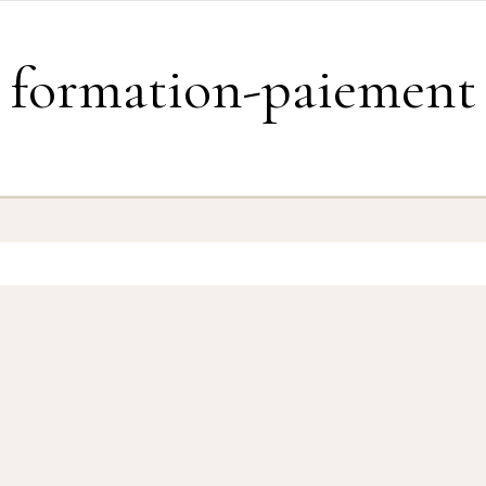
formation-paiement