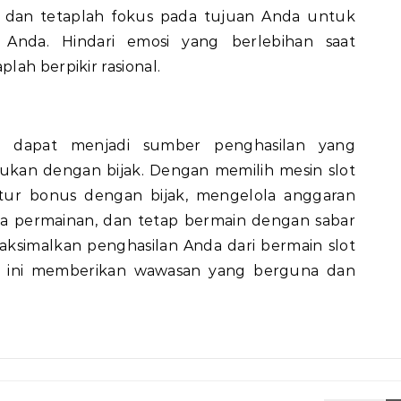
dan tetaplah fokus pada tujuan Anda untuk
 Anda. Hindari emosi yang berlebihan saat
lah berpikir rasional.
ni dapat menjadi sumber penghasilan yang
ukan dengan bijak. Dengan memilih mesin slot
tur bonus dengan bijak, mengelola anggaran
la permainan, dan tetap bermain dengan sabar
ksimalkan penghasilan Anda dari bermain slot
kel ini memberikan wawasan yang berguna dan