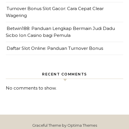
Turnover Bonus Slot Gacor: Cara Cepat Clear
Wagering
Betwin188: Panduan Lengkap Bermain Judi Dadu
Sicbo Ion Casino bagi Pemula
Daftar Slot Online: Panduan Turnover Bonus
RECENT COMMENTS
No comments to show.
Graceful Theme by
Optima Themes