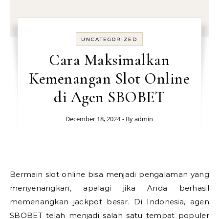
UNCATEGORIZED
Cara Maksimalkan
Kemenangan Slot Online
di Agen SBOBET
December 18, 2024
- By
admin
Bermain slot online bisa menjadi pengalaman yang
menyenangkan, apalagi jika Anda berhasil
memenangkan jackpot besar. Di Indonesia, agen
SBOBET telah menjadi salah satu tempat populer