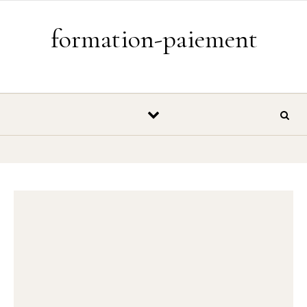
Skip to content
formation-paiement