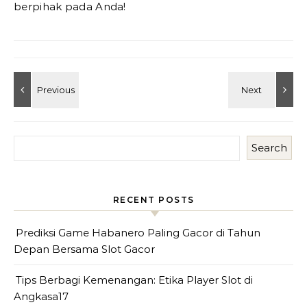
berpihak pada Anda!
Search
RECENT POSTS
Prediksi Game Habanero Paling Gacor di Tahun
Depan Bersama Slot Gacor
Tips Berbagi Kemenangan: Etika Player Slot di
Angkasa17