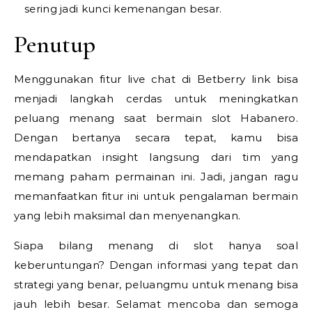
sering jadi kunci kemenangan besar.
Penutup
Menggunakan fitur live chat di Betberry link bisa
menjadi langkah cerdas untuk meningkatkan
peluang menang saat bermain slot Habanero.
Dengan bertanya secara tepat, kamu bisa
mendapatkan insight langsung dari tim yang
memang paham permainan ini. Jadi, jangan ragu
memanfaatkan fitur ini untuk pengalaman bermain
yang lebih maksimal dan menyenangkan.
Siapa bilang menang di slot hanya soal
keberuntungan? Dengan informasi yang tepat dan
strategi yang benar, peluangmu untuk menang bisa
jauh lebih besar. Selamat mencoba dan semoga