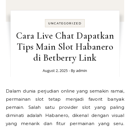
UNCATEGORIZED
Cara Live Chat Dapatkan
Tips Main Slot Habanero
di Betberry Link
August 2, 2025
- By
admin
Dalam dunia perjudian online yang semakin ramai,
permainan slot tetap menjadi favorit banyak
pemain. Salah satu provider slot yang paling
diminati adalah Habanero, dikenal dengan visual
yang menarik dan fitur permainan yang seru.