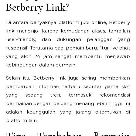
Betberry Link?
Di antara banyaknya platform judi online, Betberry
link menonjol karena kemudahan akses, tampilan
user-friendly, dan dukungan pelanggan yang
responsif. Terutama bagi pemain baru, fitur live chat
yang aktif 24 jam sangat membantu menjawab
kebingungan dalam bermain.
Selain itu, Betberry link juga sering memberikan
pembaruan informasi terbaru seputar game slot
yang sedang tren, termasuk rekomendasi
permainan dengan peluang menang lebih tinggi. Ini
adalah keunggulan yang jarang ditemukan di
platform lain.
Tips Tambahan Bermain