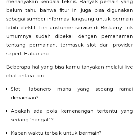
menanyakan kendala teknis. Banyak pemain yang
belum tahu bahwa fitur ini juga bisa digunakan
sebagai sumber informasi langsung untuk bermain
lebih efektif. Tim customer service di Betberry link
umumnya sudah dibekali dengan pemahaman
tentang permainan, termasuk slot dari provider
seperti Habanero.
Beberapa hal yang bisa kamu tanyakan melalui live
chat antara lain:
Slot Habanero mana yang sedang ramai
dimainkan?
Apakah ada pola kemenangan tertentu yang
sedang “hangat”?
Kapan waktu terbaik untuk bermain?