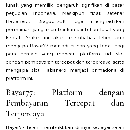
lunak yang memiliki pengaruh signifikan di pasar
perjudian Indonesia. Meskipun tidak setenar
Habanero, Dragoonsoft juga menghadirkan
permainan yang memberikan sentuhan lokal yang
kental. Artikel ini akan membahas lebih jauh
mengapa Bayar77 menjadi pilihan yang tepat bagi
para pemain yang mencari platform judi slot
dengan pembayaran tercepat dan terpercaya, serta
mengapa slot Habanero menjadi primadona di
platform ini.
Bayar77: Platform dengan
Pembayaran Tercepat dan
Terpercaya
Bayar77 telah membuktikan dirinya sebagai salah