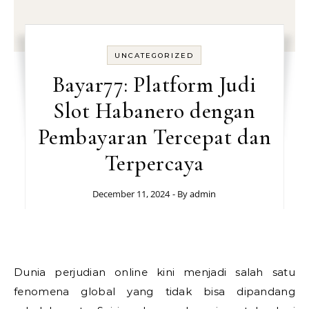
UNCATEGORIZED
Bayar77: Platform Judi
Slot Habanero dengan
Pembayaran Tercepat dan
Terpercaya
December 11, 2024
- By
admin
Dunia perjudian online kini menjadi salah satu
fenomena global yang tidak bisa dipandang