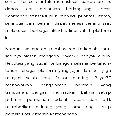
semua tersedia untuk memastikan bahwa proses
deposit dan penarikan berlangsung lancar.
Keamanan transaksi pun menjadi prioritas utama,
sehingga para pemain dapat merasa tenang saat
melakukan berbagai aktivitas finansial di platform
ini.
Namun, kecepatan pembayaran bukanlah satu-
satunya alasan mengapa Bayar77 banyak dipilih.
Reputasi yang sudah terbangun selama bertahun-
tahun sebagai platform yang jujur dan adil juga
menjadi salah satu faktor penting. Bayar77
menawarkan pengalaman bermain yang
transparan, dengan memastikan bahwa setiap
putaran permainan adalah acak dan adil,
memberikan peluang yang sama bagi setiap
pemain untuk meraih kemenangan.