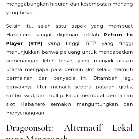
menggabungkan hiburan dan kesempatan menang
yang besar.
Selain itu, salah satu aspek yang membuat
Habanero sangat digemari adalah
Return to
Player (RTP)
yang tinggi. RTP yang tinggi
menunjukkan bahwa peluang untuk mendapatkan
kemenangan lebih besar, yang menjadi alasan
utama mengapa para pemain slot selalu memilih
permainan dari penyedia ini. Ditambah lagi,
banyaknya fitur menarik seperti putaran gratis,
simbol wild, dan multiplikator membuat permainan
slot Habanero semakin menguntungkan dan
menyenangkan.
Dragoonsoft: Alternatif Lokal